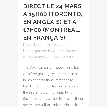
DIRECT LE 24 MARS,
À 15H00 (TORONTO,
EN ANGLAIS) ET À
17H00 (MONTRÉAL,
EN FRANÇAIS)
Posted at 13:31h
in
Events
,
Uncategorized
by
Azores Cheese
0 Comments
0
Likes
Share
The Azorean dairy production is based
on a free grazing system, with small
farms and traditional methods to
handle livestock. This uniqueness is
the secret to our high-quality, full-
flavoured cheeses and to reveal all our
secrets we will organize an intimate