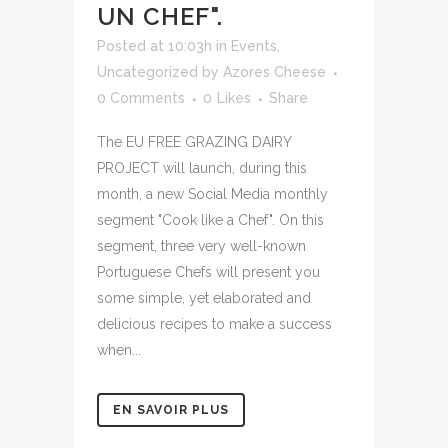
UN CHEF".
Posted at 10:03h
in
Events
,
Uncategorized
by
Azores Cheese
0 Comments
0
Likes
Share
The EU FREE GRAZING DAIRY
PROJECT will launch, during this
month, a new Social Media monthly
segment "Cook like a Chef". On this
segment, three very well-known
Portuguese Chefs will present you
some simple, yet elaborated and
delicious recipes to make a success
when...
EN SAVOIR PLUS