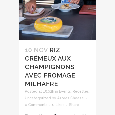
10 NOV
RIZ
CRÉMEUX AUX
CHAMPIGNONS
AVEC FROMAGE
MILHAFRE
Posted at 15:02h
in
Events
,
Recettes
,
Uncategorized
by
Azores Cheese
0 Comments
0
Likes
Share