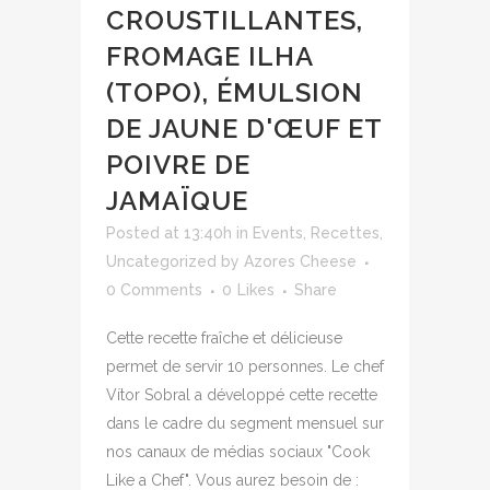
CROUSTILLANTES,
FROMAGE ILHA
(TOPO), ÉMULSION
DE JAUNE D'ŒUF ET
POIVRE DE
JAMAÏQUE
Posted at 13:40h
in
Events
,
Recettes
,
Uncategorized
by
Azores Cheese
0 Comments
0
Likes
Share
Cette recette fraîche et délicieuse
permet de servir 10 personnes. Le chef
Vítor Sobral a développé cette recette
dans le cadre du segment mensuel sur
nos canaux de médias sociaux "Cook
Like a Chef". Vous aurez besoin de :