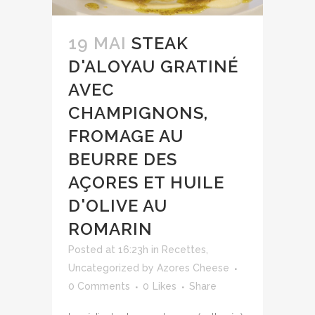
19 MAI
STEAK
D'ALOYAU GRATINÉ
AVEC
CHAMPIGNONS,
FROMAGE AU
BEURRE DES
AÇORES ET HUILE
D'OLIVE AU
ROMARIN
Posted at 16:23h
in
Recettes
,
Uncategorized
by
Azores Cheese
0 Comments
0
Likes
Share