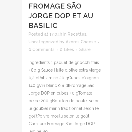
FROMAGE SÃO
JORGE DOP ET AU
BASILIC
Posted at 17:04h
in
Recettes
,
Uncategorized
by
Azores Cheese
0 Comments
0
Likes
Share
Ingrédients 1 paquet de gnocchi frais
480 g Sauce Huile d'olive extra vierge
0,2 dlAil laminé 20 gCubes d'oignon
140 gVin blanc 0,8 dlFromage São
Jorge DOP en cubes 40 gTomate
pelée 200 gBouillon de poulet selon
le goûtSel marin traditionnel selon le
goûtPoivre moulu selon le goût
Garniture Fromage São Jorge DOP
laminé 80...