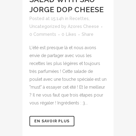
JORGE DOP CHEESE
Posted at 15:14h
in
Recettes
,
Uncategorized
by
Azores Cheese
0 Comments
0
Likes
Share
L'été est presque là et nous avons
envie de partager avec vous les
recettes les plus légères et toujours
très parfumées ! Cette salade de
poulet avec une touche spéciale est un
"must" à essayer cet été ! Et le meilleur
? Il ne vous faut que trois étapes pour
vous régaler ! Ingrédients : 3...
EN SAVOIR PLUS