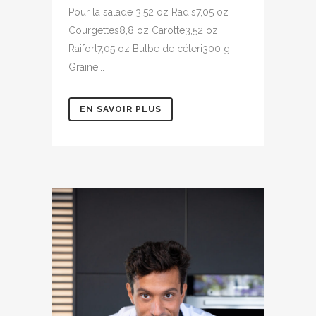
Pour la salade 3,52 oz Radis7,05 oz
Courgettes8,8 oz Carotte3,52 oz
Raifort7,05 oz Bulbe de céleri300 g
Graine...
EN SAVOIR PLUS