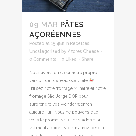
09 MAR
PÂTES
AÇORÉENNES
Posted at 15:48h
in
Recettes
,
Uncategorized
by
Azores Cheese
0 Comments
0
Likes
Share
Nous avons dû créer notre propre
version de la #fetapasta virale
utilisez notre fromage Milhafre et notre
fromage São Jorge DOP pour
surprendre vos wonder women
aujourd'hui ! Nous ne pouvons que
vous le promettre : elle va adorer ou
vraiment adorer ! Vous n'aurez besoin
que de : Des tomates cerises Un