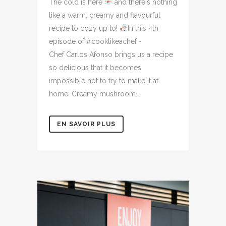
The cold is here
and there's nothing
like a warm, creamy and flavourful
recipe to cozy up to!
In this 4th
episode of #cooklikeachef -
Chef Carlos Afonso brings us a recipe
so delicious that it becomes
impossible not to try to make it at
home: Creamy mushroom...
EN SAVOIR PLUS