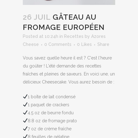
26 JUIL
GÂTEAU AU
FROMAGE EUROPÉEN
Posted at 10:24h
in
Recettes
by
Azores
Cheese
0 Comments
0
Likes
Share
Vous savez quelle heure il est ? C'est l'heure
du goûter ! L'été demande des recettes
fraîches et pleines de saveurs. En voici une, un
délicieux Cheesecake. Vous aurez besoin de :
1 boîte de lait condensé
1 paquet de crackers
4.5 oz de beurre fondu
8.8 oz de fromage prato
7 oz de crème fraîche
8 feuilles de gélatine